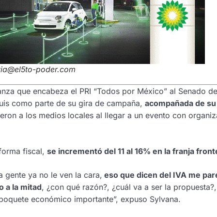
avia@el5to-poder.com
ianza que encabeza el PRI “Todos por México” al Senado de
 Luis como parte de su gira de campaña,
acompañada de su
ieron a los medios locales al llegar a un evento con organi
forma fiscal,
se incrementó del 11 al 16% en la franja front
a gente ya no le ven la cara,
eso que dicen del IVA me par
 a la mitad
, ¿con qué razón?, ¿cuál va a ser la propuesta?
un boquete económico importante”, expuso Sylvana.