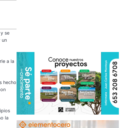
 y se
r un
le a la
s hecho
con
ipios
so la