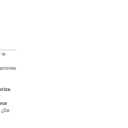
 la
zaciones
eriza
.
ece
, ¿De