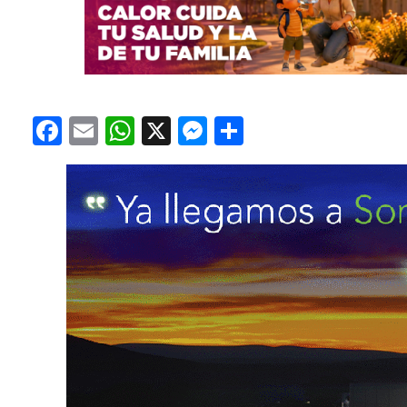
Facebook
Email
WhatsApp
X
Messenger
Compartir