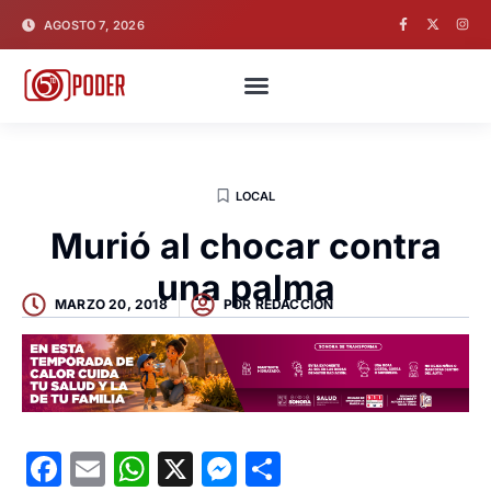
AGOSTO 7, 2026
LOCAL
Murió al chocar contra
una palma
MARZO 20, 2018
POR
REDACCION
Facebook
Email
WhatsApp
X
Messenger
Compartir