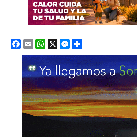
Facebook
Email
WhatsApp
X
Messenger
Compartir