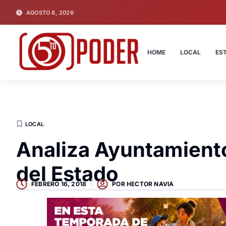
AGOSTO 8, 2026
HOME
LOCAL
ES
LOCAL
Analiza Ayuntamient
del Estado
FEBRERO 16, 2018
POR
HECTOR NAVIA