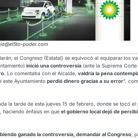
avia@el5to-poder.com
rán, el Congreso (Estatal) se equivocó al equiparar los va
untamiento)
inició una controversia
(ante la Suprema Corte
ro
. Lo comentaba con el Alcalde,
valdría la pena contempl
e este Ayuntamiento
perdió dinero gracias a su error
“, co
ada la tarde de este jueves 15 de febrero, donde se tocó el
ó, haciendo énfasis en que
el gobierno local dejó de percibi
abiendo ganado la controversia, demandar al Congreso
, 