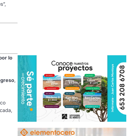
s”,
or lo
ngreso
,
ico
ocada,