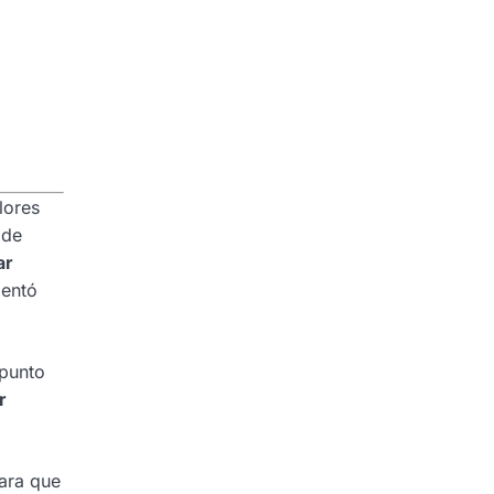
lores
 de
ar
mentó
 punto
r
para que