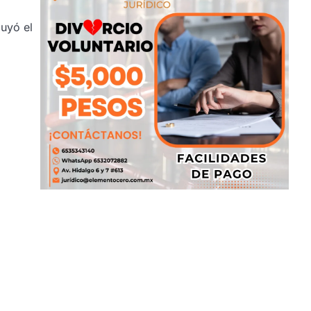
luyó el
.