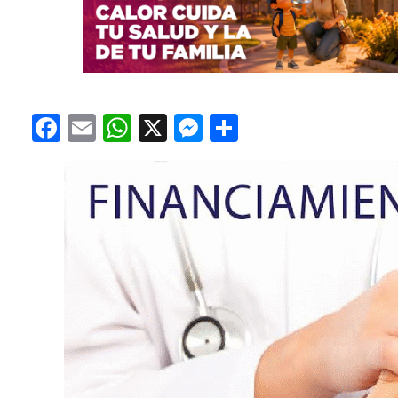
Facebook
Email
WhatsApp
X
Messenger
Compartir