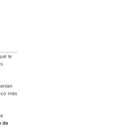
qué le
as
tenían
oco más
ue
o de