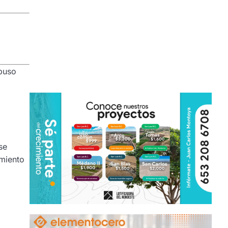
xpuso
se
imiento