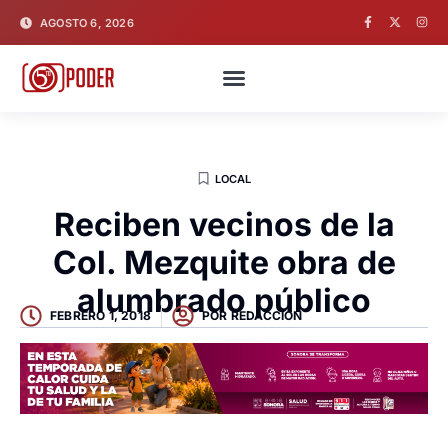
AGOSTO 6, 2026
LOCAL
Reciben vecinos de la
Col. Mezquite obra de
alumbrado público
FEBRERO 1, 2018
POR
REDACCION