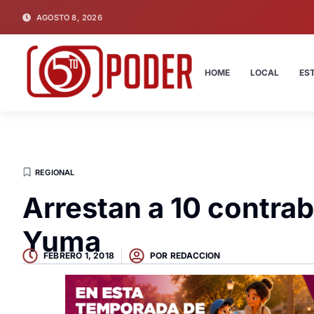
AGOSTO 8, 2026
HOME
LOCAL
ES
REGIONAL
Arrestan a 10 contrab
Yuma
FEBRERO 1, 2018
POR
REDACCION