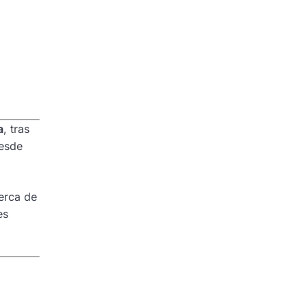
a
, tras
esde
erca de
es