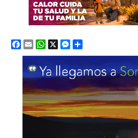
Facebook
Email
WhatsApp
X
Messenger
Compartir