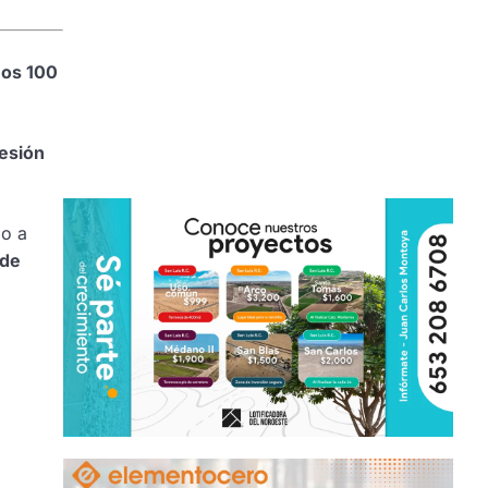
nos 100
esión
do a
 de