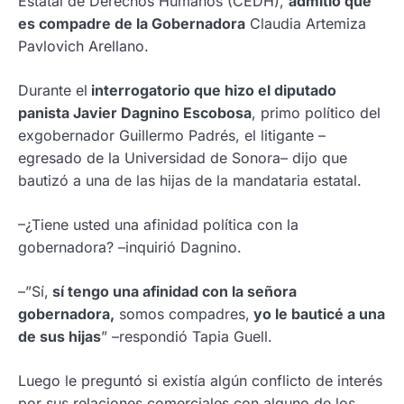
Estatal de Derechos Humanos (CEDH),
admitió que
es compadre de la Gobernadora
Claudia Artemiza
Pavlovich Arellano.
Durante el
interrogatorio que hizo el diputado
panista Javier Dagnino Escobosa
, primo político del
exgobernador Guillermo Padrés, el litigante –
egresado de la Universidad de Sonora– dijo que
bautizó a una de las hijas de la mandataria estatal.
–¿Tiene usted una afinidad política con la
gobernadora? –inquirió Dagnino.
–”Sí,
sí tengo una afinidad con la señora
gobernadora,
somos compadres,
yo le bauticé a una
de sus hijas
” –respondió Tapia Guell.
Luego le preguntó si existía algún conflicto de interés
por sus relaciones comerciales con alguno de los