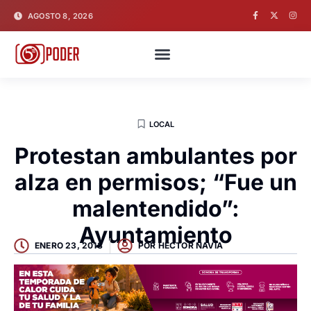
AGOSTO 8, 2026
LOCAL
Protestan ambulantes por
alza en permisos; “Fue un
malentendido”:
Ayuntamiento
ENERO 23, 2018
POR
HECTOR NAVIA