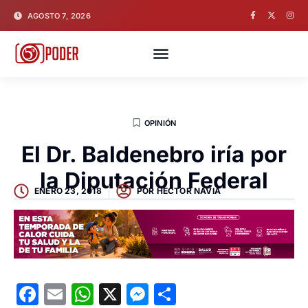
AGOSTO 7, 2026
OPINIÓN
El Dr. Baldenebro iría por
la Diputación Federal
ENERO 23, 2018
POR
HECTOR NAVIA
Facebook
Email
WhatsApp
X
Messenger
Compartir