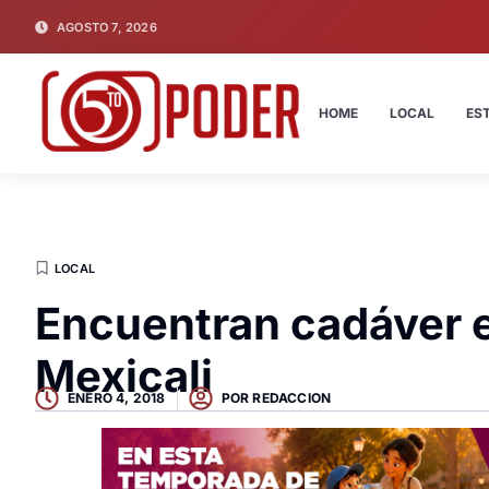
AGOSTO 7, 2026
HOME
LOCAL
ES
LOCAL
Encuentran cadáver e
Mexicali
ENERO 4, 2018
POR
REDACCION