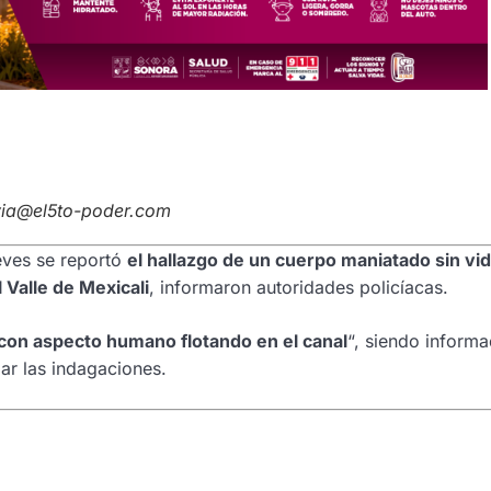
avia@el5to-poder.com
eves se reportó
el hallazgo de un cuerpo maniatado sin vi
l Valle de Mexicali
, informaron autoridades policíacas.
con aspecto humano flotando en el canal
“, siendo inform
ar las indagaciones.