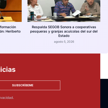
nformación
Respalda SEGOB Sonora a cooperativas
ión: Heriberto
pesqueras y granjas acuícolas del sur del
Estado
agosto 5, 2026
icias
SUBSCRÍBEME
ivacidad.