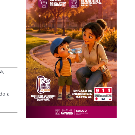
da
,
ado a