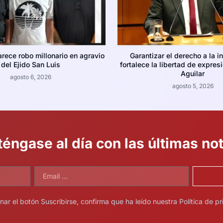
arece robo millonario en agravio
Garantizar el derecho a la i
del Ejido San Luis
fortalece la libertad de expres
Aguilar
agosto 6, 2026
agosto 5, 2026
éngase al día con las últimas not
onar el botón Suscribirse, confirma que ha leído nuestra Política de pr