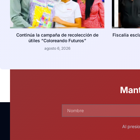
Continúa la campaña de recolección de
Fiscalía escl
útiles “Coloreando Futuros”
agosto 6, 2026
Mant
Al presi