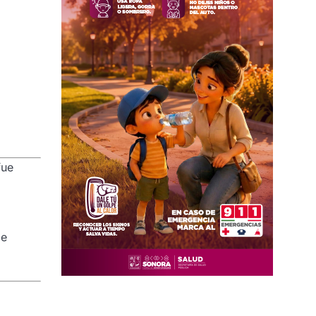
fue
de