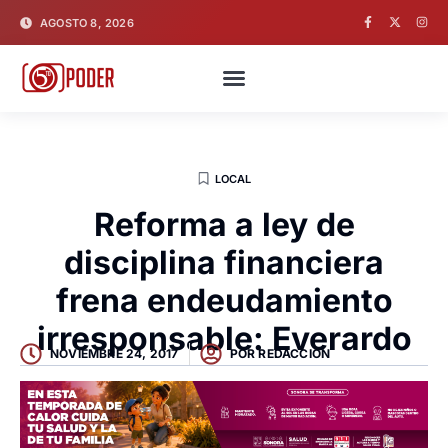
AGOSTO 8, 2026
LOCAL
Reforma a ley de
disciplina financiera
frena endeudamiento
irresponsable: Everardo
NOVIEMBRE 24, 2017
POR
REDACCION