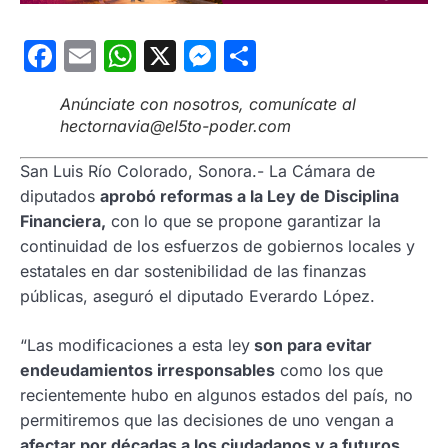
Facebook
Email
WhatsApp
X
Messenger
Compartir
Anúnciate con nosotros, comunícate al
hectornavia@el5to-poder.com
San Luis Río Colorado, Sonora.-
La Cámara de
diputados
aprobó reformas a la Ley de Disciplina
Financiera,
con lo que se propone garantizar la
continuidad de los esfuerzos de gobiernos locales y
estatales en dar sostenibilidad de las finanzas
públicas, aseguró el diputado Everardo López.
“Las modificaciones a esta ley
son para evitar
endeudamientos irresponsables
como los que
recientemente hubo en algunos estados del país, no
permitiremos que las decisiones de uno vengan a
afectar por décadas a los ciudadanos y a futuros