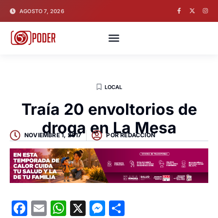
AGOSTO 7, 2026
LOCAL
Traía 20 envoltorios de
droga en La Mesa
NOVIEMBRE 1, 2017
POR
REDACCION
Facebook
Email
WhatsApp
X
Messenger
Compartir