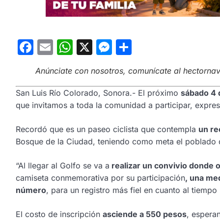
Facebook
Email
WhatsApp
X
Messenger
Compartir
Anúnciate con nosotros, comunícate al hectorn
San Luis Río Colorado, Sonora.- El próximo
sábado 4 
que invitamos a toda la comunidad a participar, expre
Recordó que es un paseo ciclista que contempla
un re
Bosque de la Ciudad, teniendo como meta el poblado d
“Al llegar al Golfo se va a
realizar un convivio donde
camiseta conmemorativa por su participación
, una med
número
, para un registro más fiel en cuanto al tiempo
El costo de inscripción
asciende a 550 pesos
, esperan