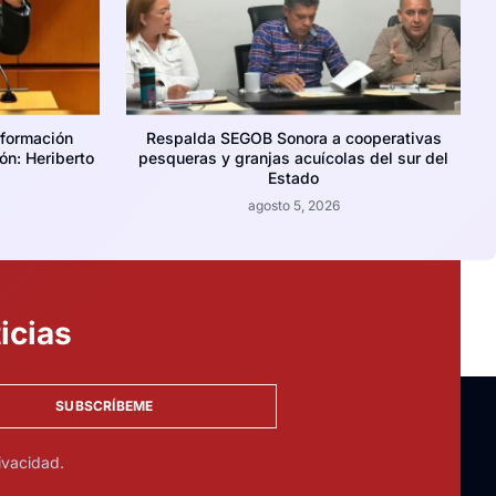
nformación
Respalda SEGOB Sonora a cooperativas
ión: Heriberto
pesqueras y granjas acuícolas del sur del
Estado
agosto 5, 2026
icias
SUBSCRÍBEME
ivacidad.