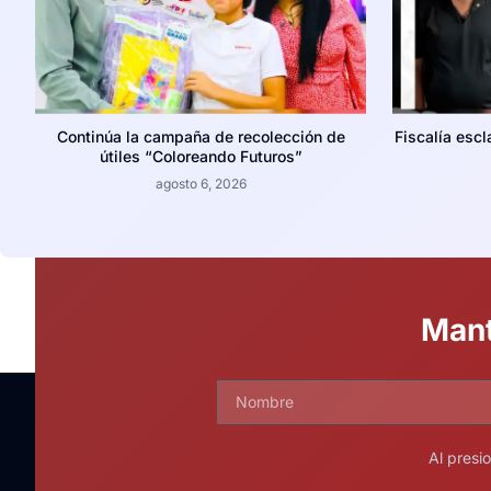
Continúa la campaña de recolección de
Fiscalía escl
útiles “Coloreando Futuros”
agosto 6, 2026
Mant
Al presi