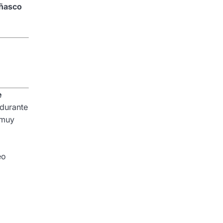
eñasco
e
durante
 muy
eo