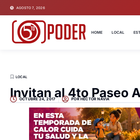
AGOSTO 7, 2026
HOME
LOCAL
ES
LOCAL
Invitan al 4to Paseo
OCTUBRE 24, 2017
POR
HECTOR NAVIA