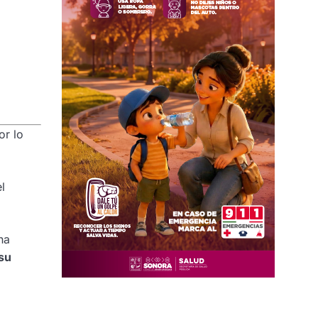
r lo
l
na
 su