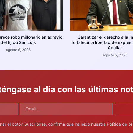
arece robo millonario en agravio
Garantizar el derecho a la i
del Ejido San Luis
fortalece la libertad de expres
Aguilar
agosto 6, 2026
agosto 5, 2026
éngase al día con las últimas not
onar el botón Suscribirse, confirma que ha leído nuestra Política de pr