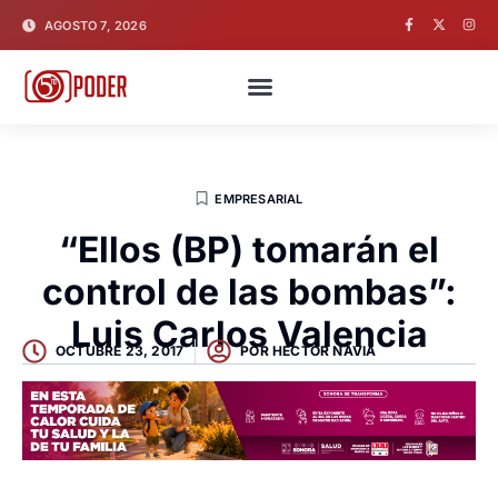
AGOSTO 7, 2026
EMPRESARIAL
“Ellos (BP) tomarán el
control de las bombas”:
Luis Carlos Valencia
OCTUBRE 23, 2017
POR
HECTOR NAVIA