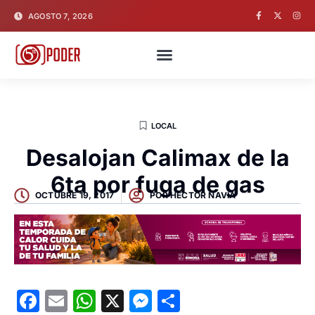
AGOSTO 7, 2026
LOCAL
Desalojan Calimax de la
6ta por fuga de gas
OCTUBRE 19, 2017
POR
HECTOR NAVIA
Facebook
Email
WhatsApp
X
Messenger
Compartir