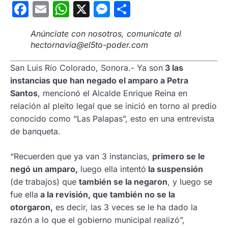
Facebook
Email
WhatsApp
X
Messenger
Compartir
Anúnciate con nosotros, comunícate al
hectornavia@el5to-poder.com
San Luis Río Colorado, Sonora.- Ya son
3 las
instancias que han negado el amparo a Petra
Santos
, mencionó el Alcalde Enrique Reina en
relación al pleito legal que se inició en torno al predio
conocido como “Las Palapas”, esto en una entrevista
de banqueta.
“Recuerden que ya van 3 instancias,
primero se le
negó un amparo,
luego ella intentó
la suspensión
(de trabajos) que
también se la negaron
, y luego se
fue ella
a la revisión, que también no se la
otorgaron,
es decir, las 3 veces se le ha dado la
razón a lo que el gobierno municipal realizó”,