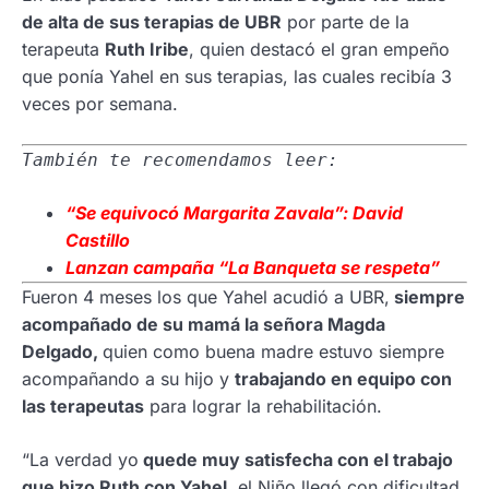
de alta de sus terapias de UBR
por parte de la
terapeuta
Ruth Iribe
, quien destacó el gran empeño
que ponía Yahel en sus terapias, las cuales recibía 3
veces por semana.
También te recomendamos leer:
“Se equivocó Margarita Zavala”: David
Castillo
Lanzan campaña “La Banqueta se
respeta”
Fueron 4 meses los que Yahel acudió a UBR,
siempre
acompañado de su mamá la señora Magda
Delgado,
quien como buena madre estuvo siempre
acompañando a su hijo y
trabajando en equipo con
las terapeutas
para lograr la rehabilitación.
“La verdad yo
quede muy satisfecha con el trabajo
que hizo Ruth con Yahel
, el Niño llegó con dificultad