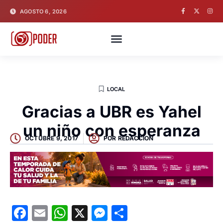
AGOSTO 6, 2026
LOCAL
Gracias a UBR es Yahel
un niño con esperanza
OCTUBRE 9, 2017
POR
REDACCION
Facebook
Email
WhatsApp
X
Messenger
Compartir