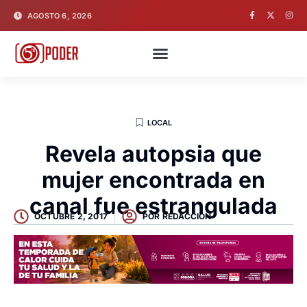
AGOSTO 6, 2026
LOCAL
Revela autopsia que
mujer encontrada en
canal fue estrangulada
OCTUBRE 2, 2017
POR
REDACCION