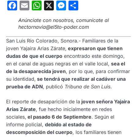
Facebook
Email
WhatsApp
X
Messenger
Compartir
Anúnciate con nosotros, comunícate al
hectornavia@el5to-poder.com
San Luis Río Colorado, Sonora.- Familiares de la
joven Yajaira Arias Zárate,
expresaron que tienen
dudas de que el cuerpo
encontrado este domingo,
en el canal de aguas negras en el valle local,
sea el
de la desaparecida joven
, por lo que, para confirmar
su identidad,
se tendrá que realizar al cadáver una
prueba de ADN
, publicó
Tribuna de San Luis
.
El reporte de desaparición de la
joven señora Yajaira
Arias Zárate
, fue hecho inicialmente en redes
sociales,
el pasado 6 de Septiembre
. Según el
informe policial,
debido al estado de
descomposición del cuerpo
, los familiares tienen