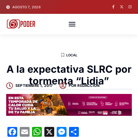
AGOSTO 7, 2026
LOCAL
A la expectativa SLRC por
tormenta “Lidia”
SEPTIEMBRE 1, 2017
POR
REDACCION
Facebook
Email
WhatsApp
X
Messenger
Compartir