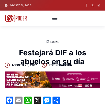
AGOSTO 5, 2026
LOCAL
Festejará DIF a los
abuelos en su día
AGOSTO 25, 2017
POR
REDACCION
Facebook
Email
WhatsApp
X
Messenger
Compartir