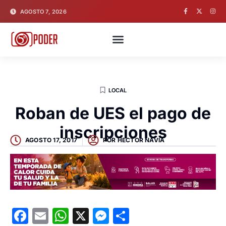
AGOSTO 7, 2026
LOCAL
Roban de UES el pago de
inscripciones
AGOSTO 17, 2017
POR
HECTOR NAVIA
Facebook
Email
WhatsApp
X
Messenger
Compartir