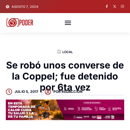
AGOSTO 7, 2026
LOCAL
Se robó unos converse de
la Coppel; fue detenido
por 6ta vez
JULIO 5, 2017
POR
REDACCION