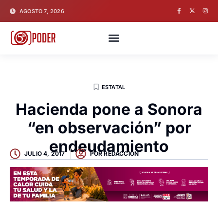
AGOSTO 7, 2026
ESTATAL
Hacienda pone a Sonora
“en observación” por
endeudamiento
JULIO 4, 2017
POR
REDACCION