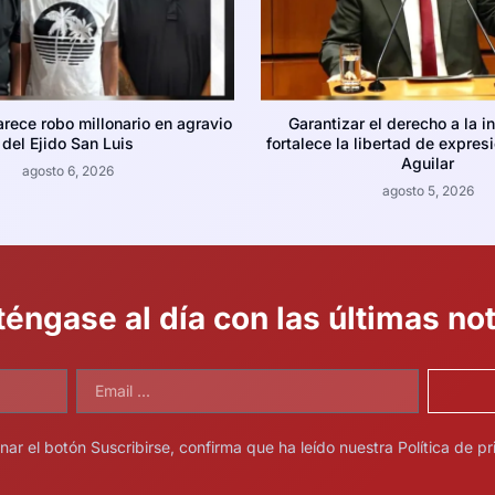
arece robo millonario en agravio
Garantizar el derecho a la i
del Ejido San Luis
fortalece la libertad de expres
Aguilar
agosto 6, 2026
agosto 5, 2026
éngase al día con las últimas not
onar el botón Suscribirse, confirma que ha leído nuestra Política de pr