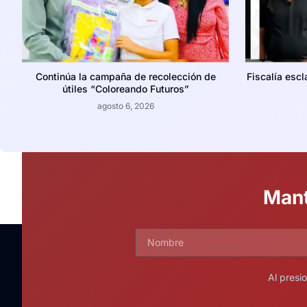
Continúa la campaña de recolección de
Fiscalía escl
útiles “Coloreando Futuros”
agosto 6, 2026
Mant
Al presi