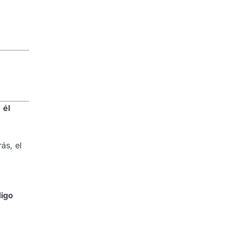
,
él
ás, el
digo