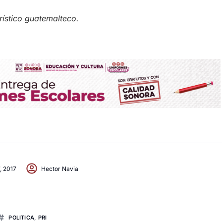
rístico guatemalteco.
7, 2017
Hector Navia
POLITICA
,
PRI