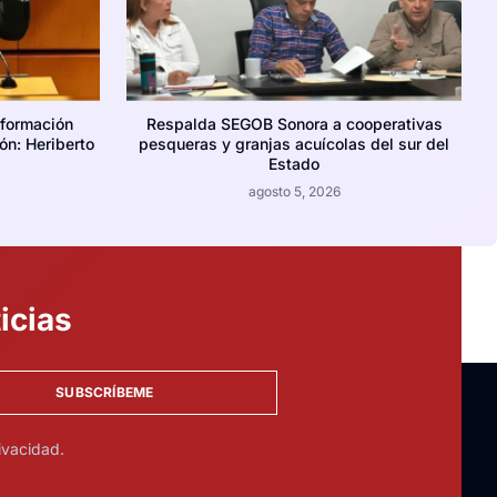
nformación
Respalda SEGOB Sonora a cooperativas
ión: Heriberto
pesqueras y granjas acuícolas del sur del
Estado
agosto 5, 2026
icias
SUBSCRÍBEME
ivacidad.