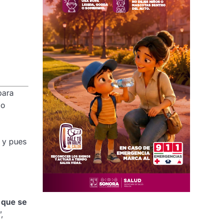
para
io
, y pues
 que se
,