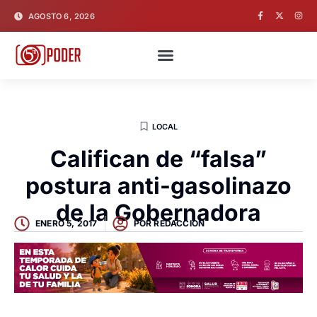
AGOSTO 6, 2026
LOCAL
Califican de “falsa”
postura anti-gasolinazo
de la Gobernadora
ENERO 5, 2017
POR
REDACCION